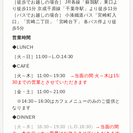
［徒歩でお越しの場合］ JR各線「蘇我駅」東口よ
り徒歩11分 京成千原線「千葉寺駅」より徒歩11分
［バスでお越しの場合］ 小湊鐵道バス「宮崎町入
口」「宮崎二丁目」「宮崎台下」 各バス停より徒
歩5分
営業時間
◆LUNCH
［火～日］11:00～L.O.14:30
◆CAFÉ
［火～木］
11:00～19:30
→当面の間 火～木は15:
30までの営業とさせていただきます
［金・土］
11:00～21:00
※14:30～16:30はカフェメニューのみのご提供と
なります
◆DINNER
［火～木］
16:30～19:30
（L.O.18:30）
→当面の間