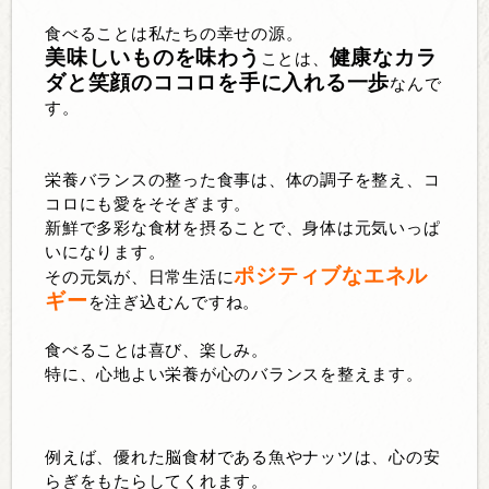
食べることは私たちの幸せの源。
美味しいものを味わう
健康なカラ
ことは、
ダと笑顔のココロを手に入れる一歩
なんで
す。
栄養バランスの整った食事は、体の調子を整え、コ
コロにも愛をそそぎます。
新鮮で多彩な食材を摂ることで、身体は元気いっぱ
いになります。
ポジティブなエネル
その元気が、日常生活に
ギー
を注ぎ込むんですね。
食べることは喜び、楽しみ。
特に、心地よい栄養が心のバランスを整えます。
例えば、優れた脳食材である魚やナッツは、心の安
らぎをもたらしてくれます。