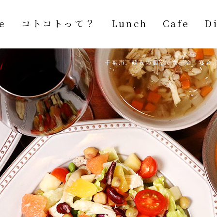
e
コトコトって？
Lunch
Cafe
D
千葉市、蘇我の個室で女子会、宴会