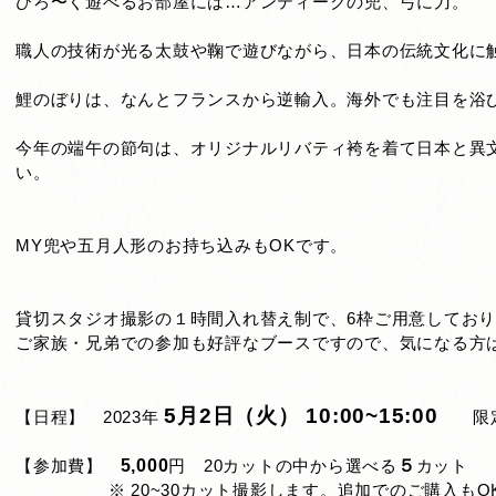
ひろ〜く遊べるお部屋には…アンティークの兜、弓に刀。
職人の技術が光る太鼓や鞠で遊びながら、日本の伝統文化に
鯉のぼりは、なんとフランスから逆輸入。海外でも注目を浴
今年の端午の節句は、オリジナルリバティ袴を着て日本と異
い。
MY兜や五月人形のお持ち込みもOKです。
貸切スタジオ撮影の１時間入れ替え制で、6枠ご用意してお
ご家族・兄弟での参加も好評なブースですので、気になる方
5月2日（火） 10:00~15:00
【日程】 2023年
限
【参加費】
5,000
円 20カットの中から選べる
５
カット
※ 20~30カット撮影します。追加でのご購入もO