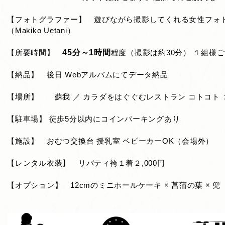
【フォトグラファー】 遊びながら撮影してくれる女性フ
（Makiko Uetani）
【所要時間】
45分～1時間
程度（撮影は約30分） １組様
【納品】 後日 Webアルバムにてデータ納品
【場所】 蘇我 ／ カラダをはぐぐむレストラン コトコト 
【駐車場】 徒歩5分以内にコインパーキングあり
【施設】 おむつ交換台 授乳室 ベビーカーOK（会場外）
【レンタル衣装】 リバティ袴１着２,000円
【オプション】 12cmのミニホールケーキ × 菖蒲の葉 × 兜 