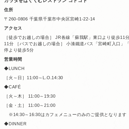
カラダをはぐくむレストラン コトコト
住所
〒260-0806 千葉県千葉市中央区宮崎1-22-14
アクセス
［徒歩でお越しの場合］ JR各線「蘇我駅」東口より徒歩11
11分 ［バスでお越しの場合］ 小湊鐵道バス「宮崎町入口」
停より徒歩5分
営業時間
◆LUNCH
［火～日］11:00～L.O.14:30
◆CAFÉ
［火～木］
 11:00～19:30
［金・土］
 11:00～21:00
　※14:30～16:30はカフェメニューのみのご提供となります
◆DINNER