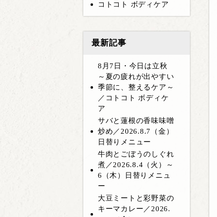
コトコト ボディケア
最新記事
8月7日・今日は立秋
～夏の疲れが出やすい
季節に、整えるケア～
／コトコト ボディケ
ア
サバと蓮根の香味味噌
炒め／2026.8.7（金）
日替りメニュー
牛肉とごぼうのしぐれ
煮／2026.8.4（火）～
6（木）日替りメニュ
ー
大豆ミートと彩野菜の
キーマカレー／2026.