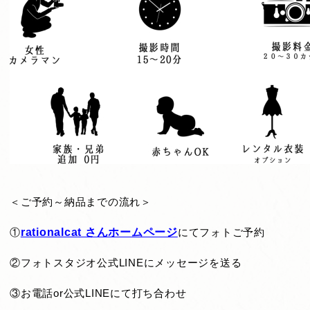
＜ご予約～納品までの流れ＞
①
rationalcat さんホームページ
にてフォトご予約
②フォトスタジオ公式LINEにメッセージを送る
③お電話or公式LINEにて打ち合わせ