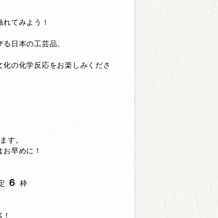
触れてみよう！
びる日本の工芸品。
文化の化学反応をお楽しみくださ
ります。
はお早めに！
６
定
枠
K！