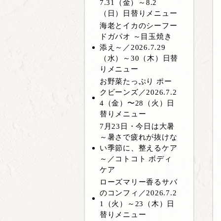
7.31（金）～8.2
（日）日替りメニュー
海老とイカのシーフー
ドガパオ ～目玉焼き
添え～／2026.7.29
（水）～30（木）日替
りメニュー
お野菜たっぷり ポー
クビーンズ／2026.7.2
4（金）〜28（火）日
替りメニュー
7月23日・今日は大暑
～暑さで疲れが抜けな
い季節に、整えるケア
～／コトコト ボディ
ケア
ローズマリー香るサバ
のコンフィ／2026.7.2
1（火）～23（木）日
替りメニュー