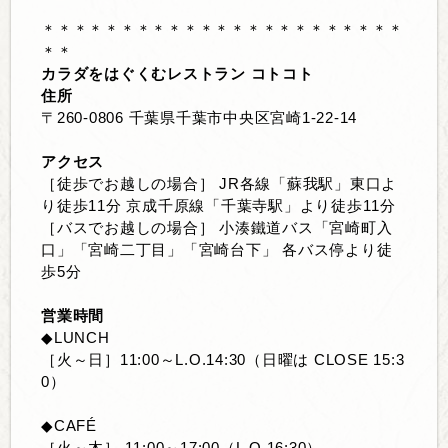
＊＊＊＊＊＊＊＊＊＊＊＊＊＊＊＊＊＊＊＊＊＊＊
＊＊
カラダをはぐくむレストラン コトコト
住所
〒
260-0806
千葉県千葉市中央区宮崎
1-22-14
アクセス
［徒歩でお越しの場合］
JR
各線「蘇我駅」東口よ
り徒歩
11
分 京成千原線「千葉寺駅」より徒歩
11
分
［バスでお越しの場合］ 小湊鐵道バス「宮崎町入
口」「宮崎二丁目」「宮崎台下」 各バス停より徒
歩
5
分
営業時間
◆LUNCH
［火～日］
11:00
～
L.O.14:30
（日曜は
CLOSE 15:3
0
）
◆CAFÉ