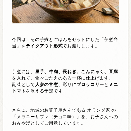
今回は、その芋煮とごはんをセットにした「芋煮弁
当」を
テイクアウト形式
でお渡しします。
芋煮には、
里芋、牛肉、長ねぎ、こんにゃく、豆腐
を入れて、食べごたえのある一杯に仕上げます。
副菜として
人参の甘煮
、彩りに
ブロッコリー
と
ミニ
トマト
を添える予定です。
さらに、地域のお菓子屋さんである
オランダ家
の
「メラニーサブレ（チョコ味）」を、お子さんへの
おみやげとしてご用意しています。