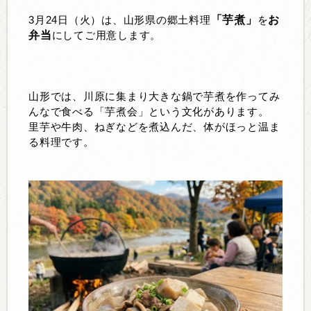
「芋煮」
お
3
月
24
日（火）は、山形県の郷土料理
を
弁当
にしてご用意します。
山形では、川原に集まり大きな鍋で芋煮を作ってみ
んなで食べる「芋煮会」という文化があります。
里芋や牛肉、ねぎなどを煮込んだ、体がほっと温ま
る料理です。