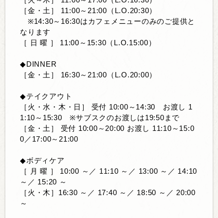
［火～木］
11:00
～
17:00
（
L.O.16:30
）
［金・土］
11:00
～
21:00
（
L.O.20:30
）
※14:30
～
16:30
はカフェメニューのみのご提供と
なります
［ 日 曜 ］
11:00
～
15:30
（
L.O.15:00
）
◆DINNER
［金・土］
16:30
～
21:00
（
L.O.20:00
）
◆
テイクアウト
［火・水・木・日］ 受付
10:00
～
14:30
お渡し
1
1:10
～
15:30
※
サブスクのお渡しは
19:50
まで
［金・土］ 受付
10:00
～
20:00
お渡し
11:10
～
15:0
0
／
17:00
～
21:00
◆
ボディケア
［ 月 曜 ］
10:00
～／
11:10
～／
13:00
～／
14:10
～／
15:20
～
［火・木］
16:30
～／
17:40
～／
18:50
～／
20:00
～