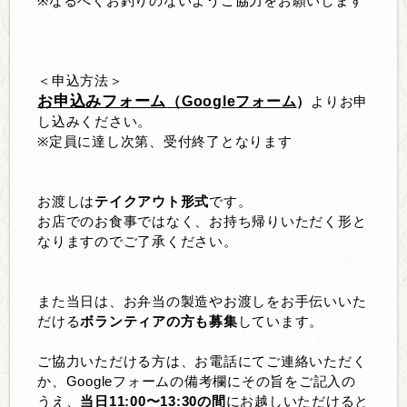
※
なるべくお釣りのないようご協力をお願いします
＜申込方法＞
お申込みフォーム
（Google
フォーム
）
よりお申
し込みください。
※
定員に達し次第、受付終了となります
お渡しは
テイクアウト形式
です。
お店でのお食事ではなく、お持ち帰りいただく形と
なりますのでご了承ください。
また当日は、お弁当の製造やお渡しをお手伝いいた
だける
ボランティアの方も募集
しています。
ご協力いただける方は、お電話にてご連絡いただく
か、
Google
フォームの備考欄にその旨をご記入の
うえ、
当日
11:00
〜
13:30
の間
にお越しいただけると