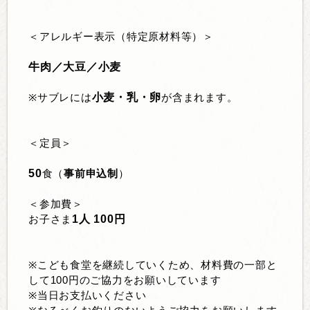
＜アレルギー表示（特定原材料等）＞
牛肉／大豆／小麦
小麦・乳・卵
※
サブレには
が含まれます。
＜定員＞
50
食（
事前申込制
）
＜参加費＞
1
人
100
円
お子さま
※
こども食堂を継続していくため、材料費の一部と
して
100
円のご協力をお願いしています
※
当日お支払いください