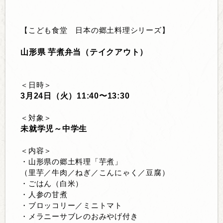
【こども食堂 日本の郷土料理シリーズ】
山形県 芋煮弁当（テイクアウト）
＜日時＞
3
月
24
日（火）
11:40
〜
13:30
＜対象＞
未就学児～中学生
＜内容＞
・山形県の郷土料理「芋煮」
（里芋／牛肉／ねぎ／こんにゃく／豆腐）
・ごはん（白米）
・人参の甘煮
・ブロッコリー／ミニトマト
・メラニーサブレのおみやげ付き