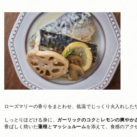
ローズマリーの香りをまとわせ、低温でじっくり火入れした
しっとりほどける身に、
ガーリックのコク
と
レモンの爽やか
香ばしく焼いた
蓮根
と
マッシュルーム
を添えて、食感のアク