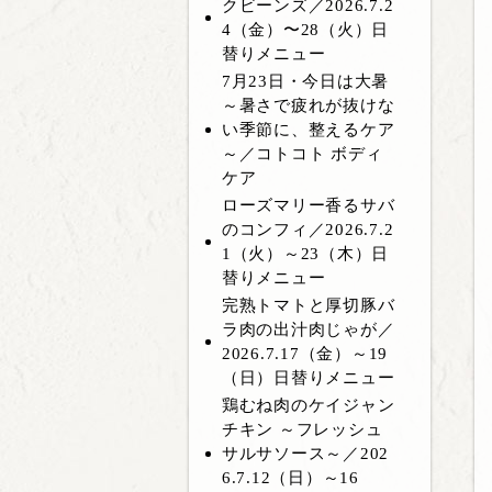
クビーンズ／2026.7.2
4（金）〜28（火）日
替りメニュー
7月23日・今日は大暑
～暑さで疲れが抜けな
い季節に、整えるケア
～／コトコト ボディ
ケア
ローズマリー香るサバ
のコンフィ／2026.7.2
1（火）～23（木）日
替りメニュー
完熟トマトと厚切豚バ
ラ肉の出汁肉じゃが／
2026.7.17（金）～19
（日）日替りメニュー
鶏むね肉のケイジャン
チキン ～フレッシュ
サルサソース～／202
6.7.12（日）～16