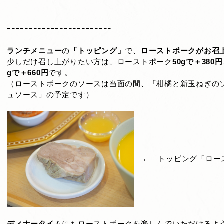
ｰｰｰｰｰｰｰｰｰｰｰｰｰｰｰｰｰｰｰｰｰｰｰｰ
ランチメニュー
の
「トッピング」
で、
ローストポークがお召
少しだけ召し上がりたい方は、ローストポーク
50gで＋380円
gで＋660円
です。
（ローストポークのソースは当面の間、「柑橘と新玉ねぎの
ュソース」の予定です）
← トッピング「ロース
ディナータイム
にもローストポークを楽しんでいただけるよ