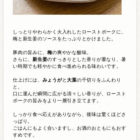
しっとりやわらかく火入れしたローストポークに、
梅と新生姜のソースをたっぷりとかけました。
豚肉の旨みに、
梅
の爽やかな酸味。
さらに、
新生姜
のすっきりとした香りが重なり、暑
い時期でも軽やかに食べ進められる味わいです。
仕上げには、
みょうが
と
大葉
の千切りをふんわり
と。
口に運んだ瞬間に広がる清々しい香りが、ロースト
ポークの旨みをより一層引き立てます。
しっかり食べ応えがありながら、後味は驚くほどさ
っぱり。
ごはんにもよく合いますし、お酒のおともにもおす
すめです。