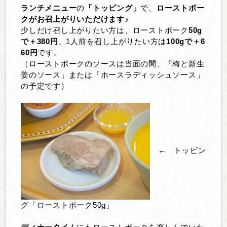
ランチメニュー
の
「トッピング」
で、
ローストポー
クがお召上がりいただけます♪
少しだけ召し上がりたい方は、ローストポーク
50g
で＋380円
、1人前を召し上がりたい方は
100gで＋6
60円
です。
（ローストポークのソースは当面の間、「梅と新生
姜のソース」または「ホースラディッシュソース」
の予定です）
← トッピン
グ「ローストポーク50g」