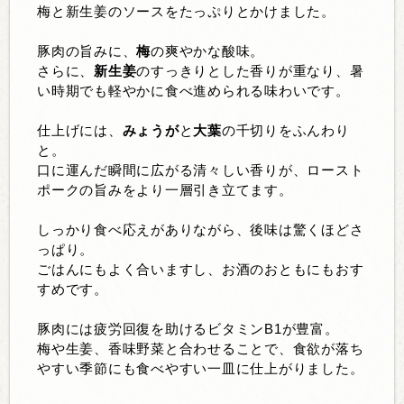
梅と新生姜のソースをたっぷりとかけました。
豚肉の旨みに、
梅
の爽やかな酸味。
さらに、
新生姜
のすっきりとした香りが重なり、暑
い時期でも軽やかに食べ進められる味わいです。
仕上げには、
みょうが
と
大葉
の千切りをふんわり
と。
口に運んだ瞬間に広がる清々しい香りが、ロースト
ポークの旨みをより一層引き立てます。
しっかり食べ応えがありながら、後味は驚くほどさ
っぱり。
ごはんにもよく合いますし、お酒のおともにもおす
すめです。
豚肉には疲労回復を助けるビタミンB1が豊富。
梅や生姜、香味野菜と合わせることで、食欲が落ち
やすい季節にも食べやすい一皿に仕上がりました。