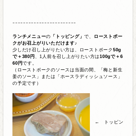
ｰｰｰｰｰｰｰｰｰｰｰｰｰｰｰｰｰｰｰｰｰｰｰｰ
ランチメニュー
の
「トッピング」
で、
ローストポー
クがお召上がりいただけます♪
少しだけ召し上がりたい方は、ローストポーク
50g
で＋380円
、1人前を召し上がりたい方は
100gで＋6
60円
です。
（ローストポークのソースは当面の間、「梅と新生
姜のソース」または「ホースラディッシュソース」
の予定です）
← トッピン