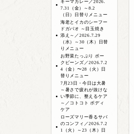
キーマカレー／2026.
7.31（金）～8.2
（日）日替りメニュー
海老とイカのシーフー
ドガパオ ～目玉焼き
添え～／2026.7.29
（水）～30（木）日替
りメニュー
お野菜たっぷり ポー
クビーンズ／2026.7.2
4（金）〜28（火）日
替りメニュー
7月23日・今日は大暑
～暑さで疲れが抜けな
い季節に、整えるケア
～／コトコト ボディ
ケア
ローズマリー香るサバ
のコンフィ／2026.7.2
1（火）～23（木）日