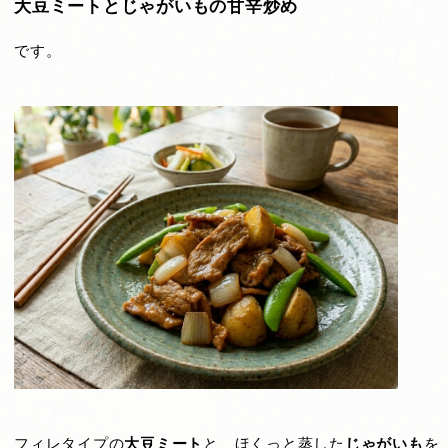
大豆ミートとじゃがいもの甘辛炒め
です。
フィレタイプの
大豆ミート
と、ほくっと蒸した
じゃがいも
を