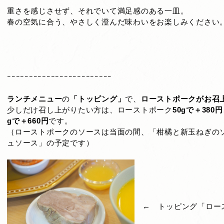
重さを感じさせず、それでいて満足感のある一皿。
春の空気に合う、やさしく澄んだ味わいをお楽しみください
ｰｰｰｰｰｰｰｰｰｰｰｰｰｰｰｰｰｰｰｰｰｰｰｰ
ランチメニュー
の
「トッピング」
で、
ローストポークがお召
少しだけ召し上がりたい方は、ローストポーク
50gで＋380円
gで＋660円
です。
（ローストポークのソースは当面の間、「柑橘と新玉ねぎの
ュソース」の予定です）
← トッピング「ロース