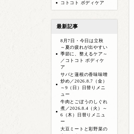
コトコト ボディケア
最新記事
8月7日・今日は立秋
～夏の疲れが出やすい
季節に、整えるケア～
／コトコト ボディケ
ア
サバと蓮根の香味味噌
炒め／2026.8.7（金）
～9（日）日替りメニ
ュー
牛肉とごぼうのしぐれ
煮／2026.8.4（火）～
6（木）日替りメニュ
ー
大豆ミートと彩野菜の