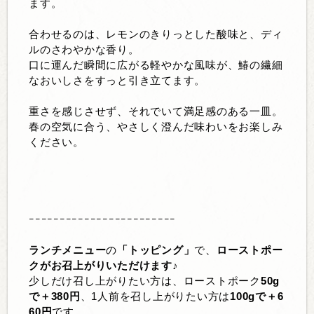
ます。
合わせるのは、レモンのきりっとした酸味と、ディ
ルのさわやかな香り。
口に運んだ瞬間に広がる軽やかな風味が、鰆の繊細
なおいしさをすっと引き立てます。
重さを感じさせず、それでいて満足感のある一皿。
春の空気に合う、やさしく澄んだ味わいをお楽しみ
ください。
ｰｰｰｰｰｰｰｰｰｰｰｰｰｰｰｰｰｰｰｰｰｰｰｰ
ランチメニュー
の
「トッピング」
で、
ローストポー
クがお召上がりいただけます♪
少しだけ召し上がりたい方は、ローストポーク
50g
で＋380円
、1人前を召し上がりたい方は
100gで＋6
60円
です。